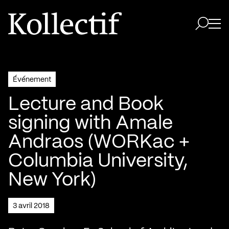
Aller à la page d'accueil
Logo Kollectif
Ouvri
Ouvrir 
Événement
Lecture and Book
signing with Amale
Andraos (WORKac +
Columbia University,
New York)
3 avril 2018