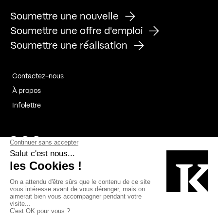
Soumettre une nouvelle
Soumettre une offre d'emploi
Soumettre une réalisation
Contactez-nous
À propos
Infolettre
Page Facebook de Kollectif
Page Instagram de Kollectif
Page Linkedin de Kollectif
Partenaires
Commanditaires
Fabelta_syst_BLAN
Bâtiment-Durable-Québec-1
Esquisses-1
IRAC-1
Contech-2
OC-2