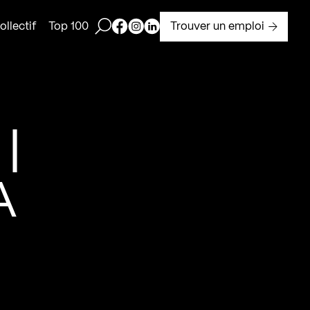
Ouvrir la barre de recherche
Page Facebook de Kollectif
Page Instagram de Kollectif
Page Linkedin de Kollectif
Trouver un emploi
llectif
Top 100
|
A