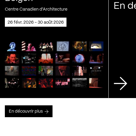
En d
Centre Canadien d'Architecture
26 févr. 2026 - 30 août 2026
En découvrir plus