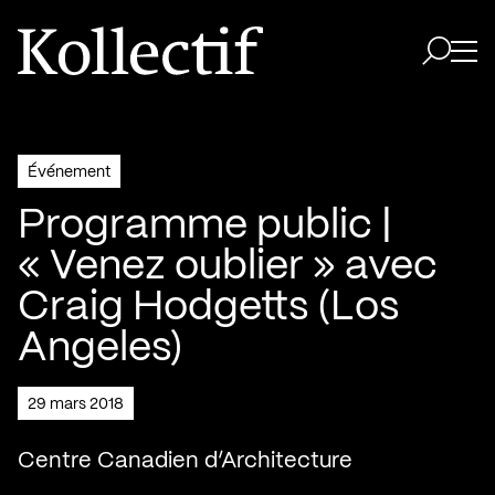
Aller à la page d'accueil
Logo Kollectif
Ouvri
Ouvrir 
Événement
Programme public |
« Venez oublier » avec
Craig Hodgetts (Los
Angeles)
29 mars 2018
Centre Canadien d’Architecture