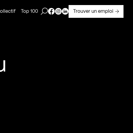
Ouvrir la barre de recherche
Page Facebook de Kollectif
Page Instagram de Kollectif
Page Linkedin de Kollectif
Trouver un emploi
llectif
Top 100
u