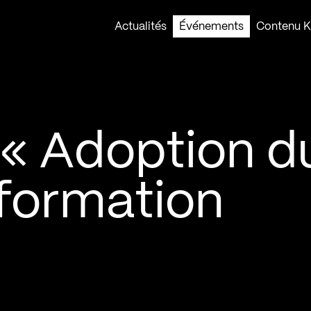
Actualités
Événements
Contenu Ko
« Adoption d
sformation
»