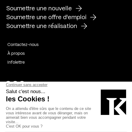
Soumettre une nouvelle
Soumettre une offre d'emploi
Soumettre une réalisation
Contactez-nous
À propos
Infolettre
Page Facebook de Kollectif
Page Instagram de Kollectif
Page Linkedin de Kollectif
Partenaires
Commanditaires
Fabelta_syst_BLAN
Bâtiment-Durable-Québec-1
Esquisses-1
IRAC-1
Contech-2
OC-2