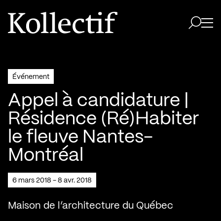
Aller à la page d'accueil
Logo Kollectif
Ouvri
Ouvrir 
Événement
Appel à candidature |
Résidence (Ré)Habiter
le fleuve Nantes-
Montréal
6 mars 2018 - 8 avr. 2018
Maison de l’architecture du Québec