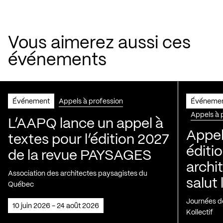
Vous aimerez aussi ces
événements
Événement
Appels à profession
Événeme
Appels à 
L’AAPQ lance un appel à
Appel
textes pour l’édition 2027
éditio
de la revue PAYSAGES
archi
Association des architectes paysagistes du
salut 
Québec
Journées de
10 juin 2026 - 24 août 2026
Kollectif