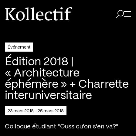
Aller à la page d'accueil
Logo Kollectif
Ouvri
Ouvrir 
Événement
Édition 2018 |
« Architecture
éphémère » + Charrette
interuniversitaire
23 mars 2018 - 25 mars 2018
Colloque étudiant "Ouss qu'on s'en va?"