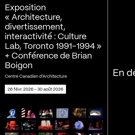
Exposition
« Architecture,
divertissement,
interactivité : Culture
Lab, Toronto 1991-1994 »
+ Conférence de Brian
Boigon
En d
Centre Canadien d'Architecture
26 févr. 2026 - 30 août 2026