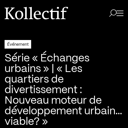
Aller à la page d'accueil
Logo Kollectif
Ouvri
Ouvrir 
Événement
Série « Échanges
urbains » | « Les
quartiers de
divertissement :
Nouveau moteur de
développement urbain…
viable? »