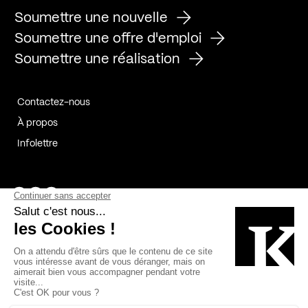
Soumettre une nouvelle
Soumettre une offre d'emploi
Soumettre une réalisation
Contactez-nous
À propos
Infolettre
Page Facebook de Kollectif
Page Instagram de Kollectif
Page Linkedin de Kollectif
Partenaires
Commanditaires
Fabelta_syst_BLAN
Bâtiment-Durable-Québec-1
Esquisses-1
IRAC-1
Contech-2
OC-2