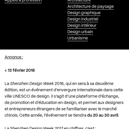
Appels à profession
Architecture
Architecture de paysage
Design graphique
Design industriel
Design intérieur
Design urbain
Urbanisme
Annonce :
«
13 février 2018
La
Shenzhen Design Week
2018, qui en sera à sa deuxième
édition, est un événement d’envergure internationale dans cette
ville UNESCO de design. Il s’agit d’une plateforme d’échange,
de promotion et d’éducation en design, et permet aux designers
et entrepreneurs étrangers de se familiariser avec le marché
chinois. Cette année, l’événement se tiendra
du 20 au 30 avril
.
La Shenzhen Design Week 2017 en chiffres, c’est :