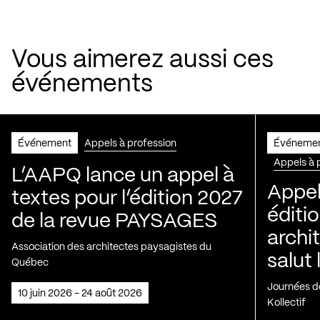
Vous aimerez aussi ces
événements
Événement
Appels à profession
Événeme
Appels à 
L’AAPQ lance un appel à
Appel
textes pour l’édition 2027
éditio
de la revue PAYSAGES
archi
Association des architectes paysagistes du
salut 
Québec
Journées de
10 juin 2026 - 24 août 2026
Kollectif