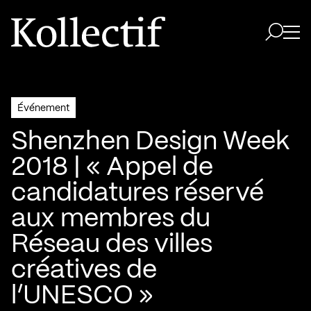
Aller à la page d'accueil
Logo Kollectif
Ouvri
Ouvrir 
Événement
Shenzhen Design Week
2018 | « Appel de
candidatures réservé
aux membres du
Réseau des villes
créatives de
l’UNESCO »