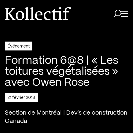
Aller à la page d'accueil
Logo Kollectif
Ouvri
Ouvrir 
Événement
Formation 6@8 | « Les
toitures végétalisées »
avec Owen Rose
21 février 2018
Section de Montréal | Devis de construction
Canada