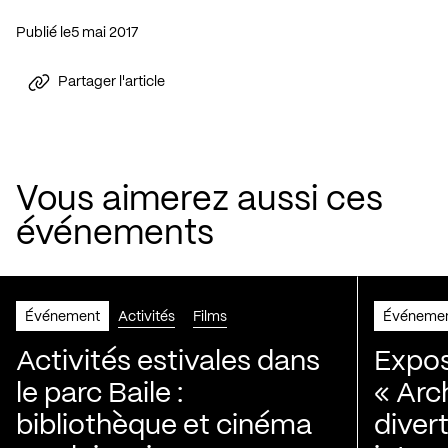
Publié le
5 mai 2017
Partager l'article
Vous aimerez aussi ces
événements
Événement
Activités
Films
Événeme
Activités estivales dans
Expos
le parc Baile :
« Arc
bibliothèque et cinéma
diver