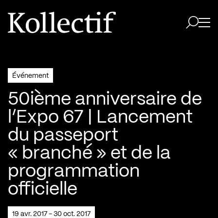
Aller à la page d'accueil
Logo Kollectif
Ouvri
Ouvrir 
Événement
50ième anniversaire de
l’Expo 67 | Lancement
du passeport
« branché » et de la
programmation
officielle
19 avr. 2017 - 30 oct. 2017