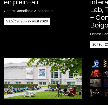
en plein-air
intera
Lab, 
Centre Canadien d'Architecture
+ Con
5 août 2026 - 27 août 2026
Boig
Centre Can
26 févr.