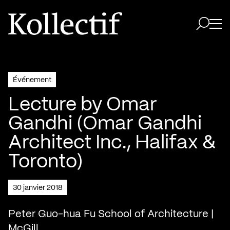
Aller à la page d'accueil
Logo Kollectif
Ouvri
Ouvrir 
Événement
Lecture by Omar
Gandhi (Omar Gandhi
Architect Inc., Halifax &
Toronto)
30 janvier 2018
Peter Guo-hua Fu School of Architecture |
McGill