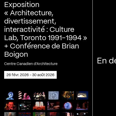
Exposition
« Architecture,
divertissement,
interactivité : Culture
Lab, Toronto 1991-1994 »
+ Conférence de Brian
Boigon
En d
Centre Canadien d'Architecture
26 févr. 2026 - 30 août 2026