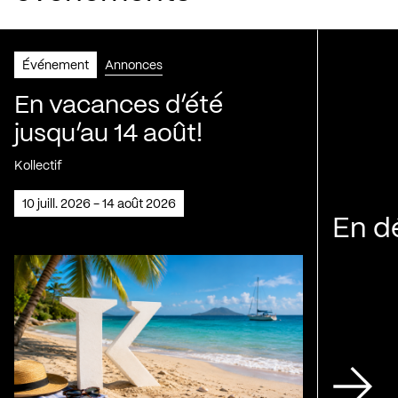
Événement
Annonces
En vacances d’été
jusqu’au 14 août!
Kollectif
10 juill. 2026 - 14 août 2026
En d