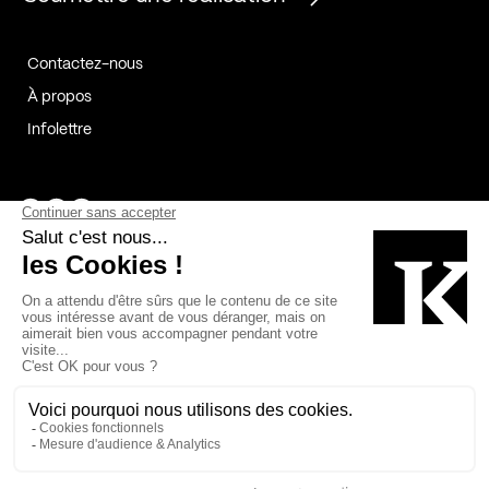
Contactez-nous
À propos
Infolettre
Page Facebook de Kollectif
Page Instagram de Kollectif
Page Linkedin de Kollectif
Partenaires
Commanditaires
Fabelta_syst_BLAN
Bâtiment-Durable-Québec-1
Esquisses-1
IRAC-1
Contech-2
OC-2
MP-1
v2com-1
©2026 Kollectif. Tous droits réservés.