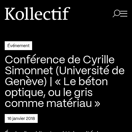
Aller à la page d'accueil
Logo Kollectif
Ouvri
Ouvrir 
Événement
Conférence de Cyrille
Simonnet (Université de
Genève) | « Le béton
optique, ou le gris
comme matériau »
16 janvier 2018