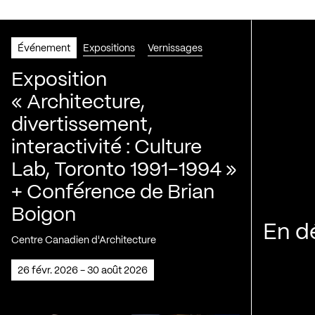
Événement
Expositions
Vernissages
Exposition
« Architecture,
divertissement,
interactivité : Culture
Lab, Toronto 1991-1994 »
+ Conférence de Brian
Boigon
En d
Centre Canadien d'Architecture
26 févr. 2026 - 30 août 2026