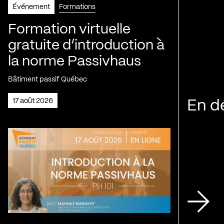
Événement
Formations
Formation virtuelle
gratuite d’introduction à
la norme Passivhaus
Bâtiment passif Québec
17 août 2026
En d