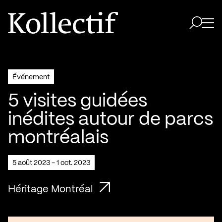
Aller à la page d'accueil
Logo Kollectif
Ouvri
Ouvrir 
Événement
5 visites guidées
inédites autour de parcs
montréalais
5 août 2023 - 1 oct. 2023
Héritage Montréal