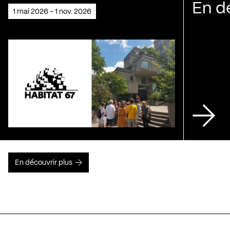
En d
1 mai 2026 - 1 nov. 2026
En découvrir plus