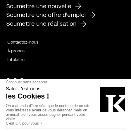
Soumettre une nouvelle
Soumettre une offre d'emploi
Soumettre une réalisation
Contactez-nous
À propos
Infolettre
Page Facebook de Kollectif
Page Instagram de Kollectif
Page Linkedin de Kollectif
Partenaires
Commanditaires
Fabelta_syst_BLAN
Bâtiment-Durable-Québec-1
Esquisses-1
IRAC-1
Contech-2
OC-2