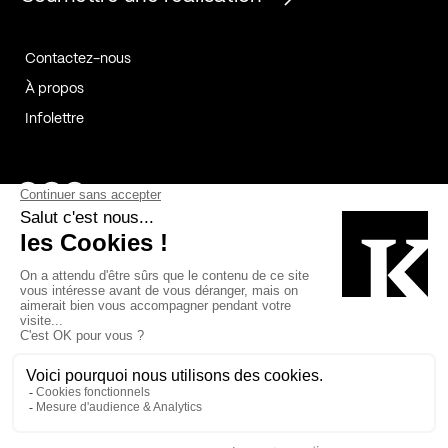
Contactez-nous
À propos
Infolettre
Page Facebook de Kollectif
Page Instagram de Kollectif
Page Linkedin de Kollectif
Partenaires
Commanditaires
Fabelta_syst_BLAN
Bâtiment-Durable-Québec-1
Esquisses-1
IRAC-1
Contech-2
OC-2
MP-1
v2com-1
©2026 Kollectif. Tous droits réservés.