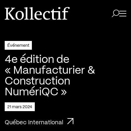
Aller à la page d'accueil
Logo Kollectif
Ouvri
Ouvrir 
Événement
4e édition de
« Manufacturier &
Construction
NumériQC »
21 mars 2024
Québec International