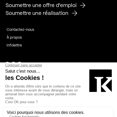
Soumettre une offre d'emploi
Soumettre une réalisation
Contactez-nous
À propos
Infolettre
Page Facebook de Kollectif
Page Instagram de Kollectif
Page Linkedin de Kollectif
Partenaires
Commanditaires
Fabelta_syst_BLAN
Bâtiment-Durable-Québec-1
Esquisses-1
IRAC-1
Contech-2
OC-2
MP-1
v2com-1