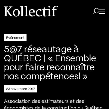
Aller à la page d'accueil
Logo Kollectif
Ouvri
Ouvrir 
Événement
5@7 réseautage à
QUÉBEC | « Ensemble
pour faire reconnaître
nos compétences! »
23 novembre 2017
Association des estimateurs et des
économistes de la construction du Québec