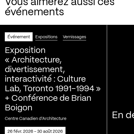
Vous aimerez aussi ces
événements
Événement
Expositions
Vernissages
Exposition
« Architecture,
divertissement,
interactivité : Culture
Lab, Toronto 1991-1994 »
+ Conférence de Brian
Boigon
En d
Centre Canadien d'Architecture
26 févr. 2026 - 30 août 2026