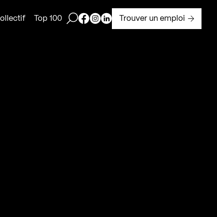
Ouvrir la barre de recherche
Page Facebook de Kollectif
Page Instagram de Kollectif
Page Linkedin de Kollectif
Trouver un emploi
llectif
Top 100