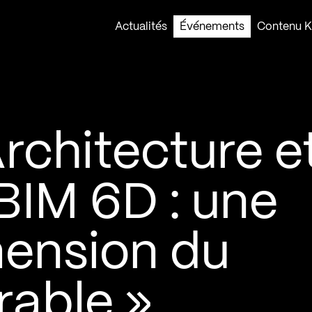
Actualités
Événements
Contenu Ko
rchitecture e
BIM 6D : une
mension du
rable »