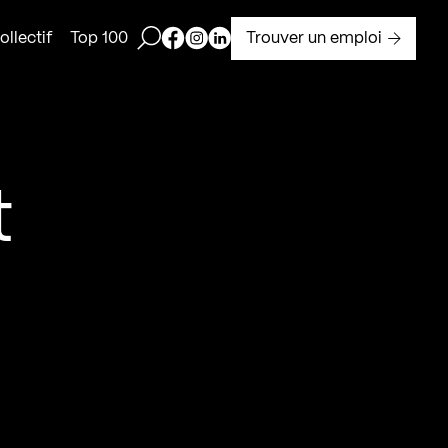
Ouvrir la barre de recherche
Page Facebook de Kollectif
Page Instagram de Kollectif
Page Linkedin de Kollectif
Trouver un emploi
llectif
Top 100
t