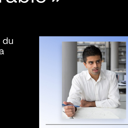
l du
a