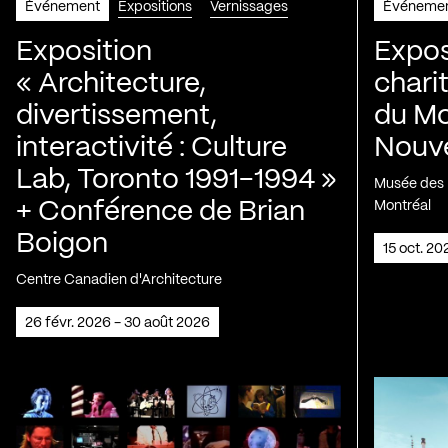
Événement
Expositions
Vernissages
Événeme
Exposition
Expos
« Architecture,
chari
divertissement,
du Mo
interactivité : Culture
Nouve
Lab, Toronto 1991-1994 »
Musée des H
+ Conférence de Brian
Montréal
Boigon
15 oct. 2
Centre Canadien d'Architecture
26 févr. 2026 - 30 août 2026