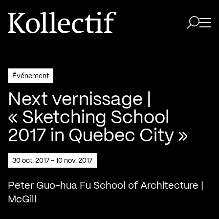
Aller à la page d'accueil
Logo Kollectif
Ouvri
Ouvrir 
Événement
Next vernissage |
« Sketching School
2017 in Quebec City »
30 oct. 2017 - 10 nov. 2017
Peter Guo-hua Fu School of Architecture |
McGill