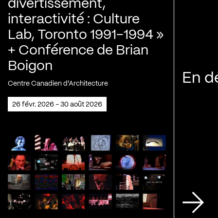
divertissement,
interactivité : Culture
Lab, Toronto 1991-1994 »
+ Conférence de Brian
Boigon
En d
Centre Canadien d'Architecture
26 févr. 2026 - 30 août 2026