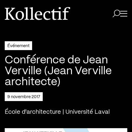
Aller à la page d'accueil
Logo Kollectif
Ouvri
Ouvrir 
Événement
Conférence de Jean
Verville (Jean Verville
architecte)
9 novembre 2017
École d'architecture | Université Laval