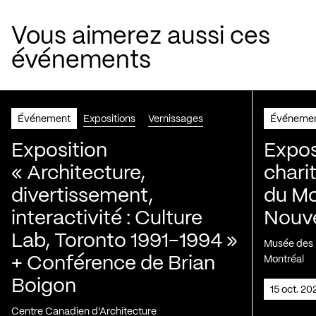
Vous aimerez aussi ces
événements
Événement
Expositions
Vernissages
Événeme
Exposition
Expos
« Architecture,
chari
divertissement,
du Mo
interactivité : Culture
Nouve
Lab, Toronto 1991-1994 »
Musée des H
+ Conférence de Brian
Montréal
Boigon
15 oct. 2
Centre Canadien d'Architecture