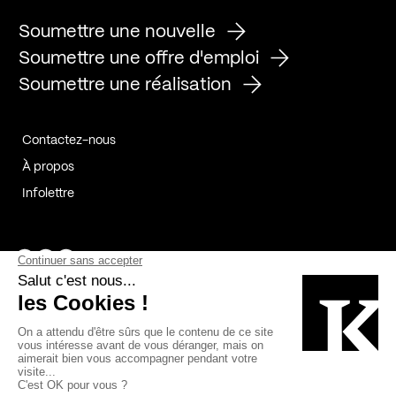
Soumettre une nouvelle
Soumettre une offre d'emploi
Soumettre une réalisation
Contactez-nous
À propos
Infolettre
Page Facebook de Kollectif
Page Instagram de Kollectif
Page Linkedin de Kollectif
Partenaires
Commanditaires
Fabelta_syst_BLAN
Bâtiment-Durable-Québec-1
Esquisses-1
IRAC-1
Contech-2
OC-2