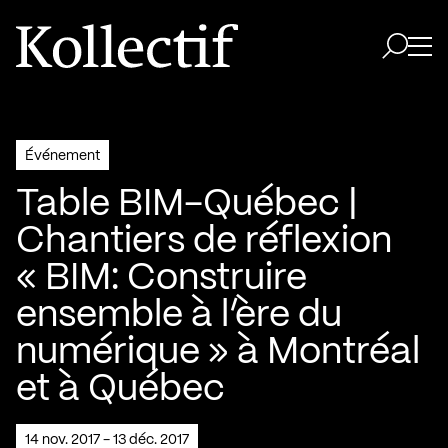
Aller à la page d'accueil
Logo Kollectif
Ouvri
Ouvrir 
Événement
Table BIM-Québec |
Chantiers de réflexion
« BIM: Construire
ensemble à l’ère du
numérique » à Montréal
et à Québec
14 nov. 2017 - 13 déc. 2017