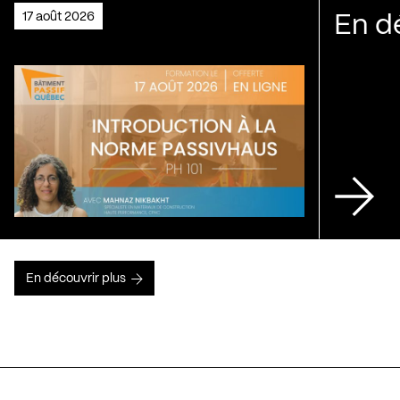
17 août 2026
En d
En découvrir plus