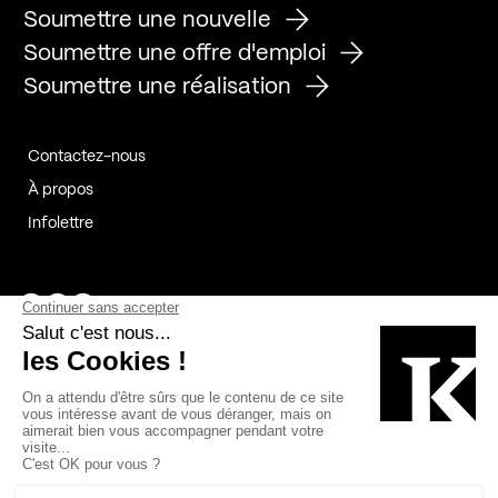
Soumettre une nouvelle
Soumettre une offre d'emploi
Soumettre une réalisation
Contactez-nous
À propos
Infolettre
Page Facebook de Kollectif
Page Instagram de Kollectif
Page Linkedin de Kollectif
Partenaires
Commanditaires
Fabelta_syst_BLAN
Bâtiment-Durable-Québec-1
Esquisses-1
IRAC-1
Contech-2
OC-2