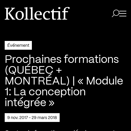
Aller à la page d'accueil
Logo Kollectif
Ouvri
Ouvrir 
Événement
Prochaines formations
(QUÉBEC +
MONTRÉAL) | « Module
1: La conception
intégrée »
9 nov. 2017 - 29 mars 2018