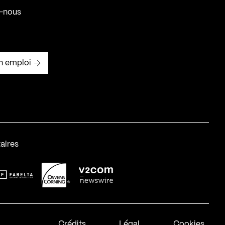
-nous
n emploi
aires
abelta_syst_BLANC
OC-2
v2com-1
Crédits
Légal
Cookies