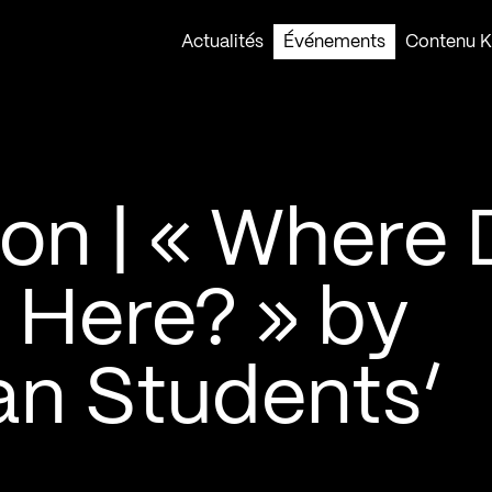
Actualités
Événements
Contenu Ko
ion | « Where
Here? » by
ian Students’