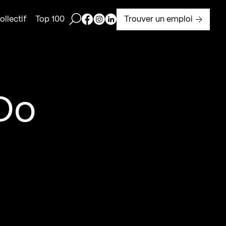
Ouvrir la barre de recherche
Page Facebook de Kollectif
Page Instagram de Kollectif
Page Linkedin de Kollectif
Trouver un emploi
llectif
Top 100
 Do