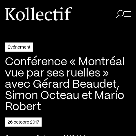
Aller à la page d'accueil
Logo Kollectif
Ouvri
Ouvrir 
Événement
Conférence « Montréal
vue par ses ruelles »
avec Gérard Beaudet,
Simon Octeau et Mario
Robert
26 octobre 2017