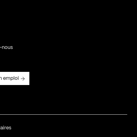
-nous
n emploi
aires