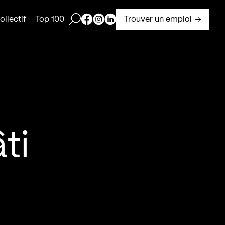
Ouvrir la barre de recherche
Page Facebook de Kollectif
Page Instagram de Kollectif
Page Linkedin de Kollectif
Trouver un emploi
llectif
Top 100
ti