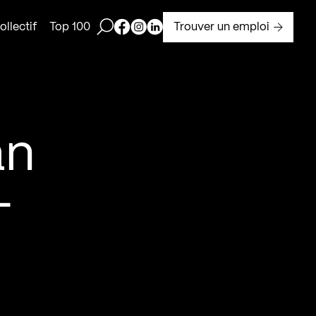
Ouvrir la barre de recherche
Page Facebook de Kollectif
Page Instagram de Kollectif
Page Linkedin de Kollectif
Trouver un emploi
llectif
Top 100
an
–