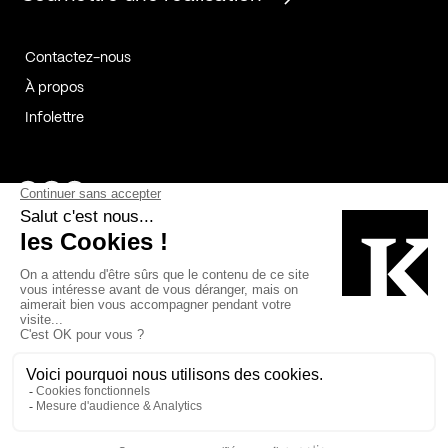
Contactez-nous
À propos
Infolettre
Page Facebook de Kollectif
Page Instagram de Kollectif
Page Linkedin de Kollectif
Partenaires
Commanditaires
Fabelta_syst_BLAN
Bâtiment-Durable-Québec-1
Esquisses-1
IRAC-1
Contech-2
OC-2
MP-1
v2com-1
©2026 Kollectif. Tous droits réservés.