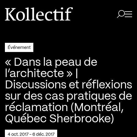
Aller à la page d'accueil
Logo Kollectif
Ouvri
Ouvrir 
Événement
« Dans la peau de
l’architecte » |
Discussions et réflexions
sur des cas pratiques de
réclamation (Montréal,
Québec Sherbrooke)
4 oct. 2017 - 6 déc. 2017