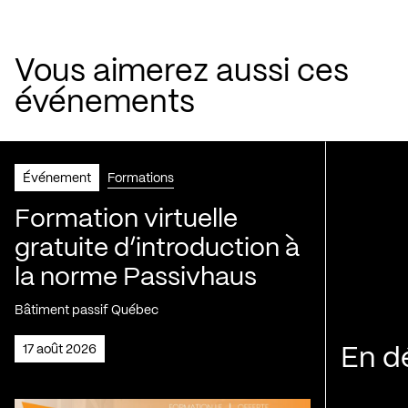
Vous aimerez aussi ces
événements
Événement
Formations
Formation virtuelle
gratuite d’introduction à
la norme Passivhaus
Bâtiment passif Québec
17 août 2026
En d