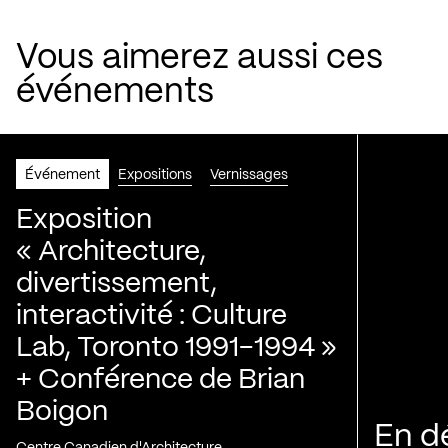
Vous aimerez aussi ces
événements
Événement
Expositions
Vernissages
Exposition
« Architecture,
divertissement,
interactivité : Culture
Lab, Toronto 1991-1994 »
+ Conférence de Brian
Boigon
En d
Centre Canadien d'Architecture