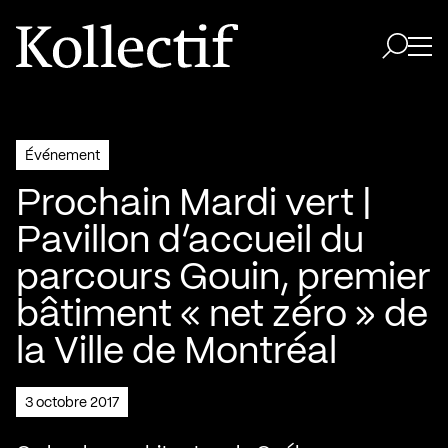
Aller à la page d'accueil
Logo Kollectif
Ouvri
Ouvrir 
Événement
Prochain Mardi vert |
Pavillon d’accueil du
parcours Gouin, premier
bâtiment « net zéro » de
la Ville de Montréal
3 octobre 2017