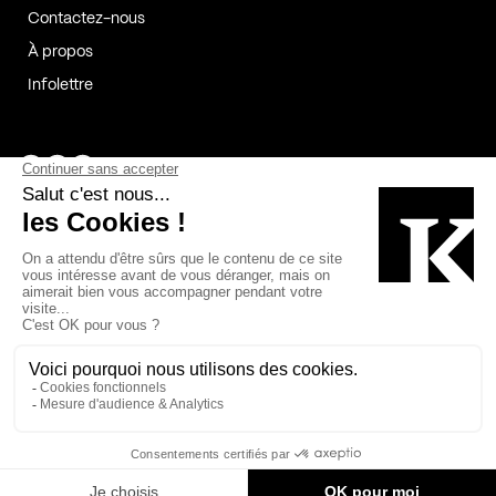
Contactez-nous
À propos
Infolettre
Page Facebook de Kollectif
Page Instagram de Kollectif
Page Linkedin de Kollectif
Partenaires
Commanditaires
Fabelta_syst_BLAN
Bâtiment-Durable-Québec-1
Esquisses-1
IRAC-1
Contech-2
OC-2
MP-1
v2com-1
©2026 Kollectif. Tous droits réservés.
Crédits
Légal
Cookies