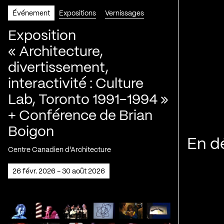
Événement
Expositions
Vernissages
Exposition
« Architecture,
divertissement,
interactivité : Culture
Lab, Toronto 1991-1994 »
+ Conférence de Brian
Boigon
En d
Centre Canadien d'Architecture
26 févr. 2026 - 30 août 2026