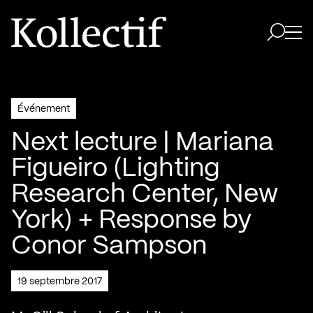
Aller à la page d'accueil
Logo Kollectif
Ouvri
Ouvrir 
Événement
Next lecture | Mariana
Figueiro (Lighting
Research Center, New
York) + Response by
Conor Sampson
19 septembre 2017