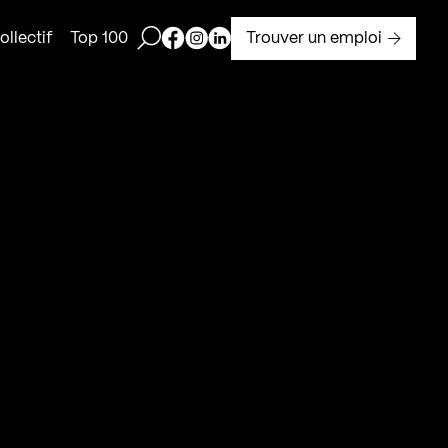
Ouvrir la barre de recherche
Page Facebook de Kollectif
Page Instagram de Kollectif
Page Linkedin de Kollectif
Trouver un emploi
llectif
Top 100