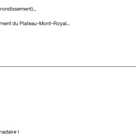
arrondissement)…
issement du Plateau-Mont-Royal…
madaire !