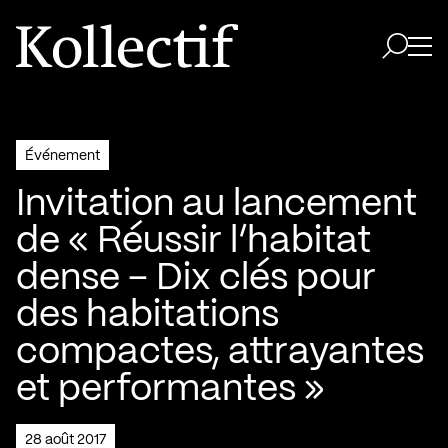
Aller à la page d'accueil
Logo Kollectif
Ouvri
Ouvrir 
Événement
Invitation au lancement
de « Réussir l’habitat
dense – Dix clés pour
des habitations
compactes, attrayantes
et performantes »
28 août 2017