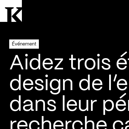
Aller à la page d'accueil
Logo Kollectif
Événement
Aidez trois 
design de l
dans leur pé
recherche 