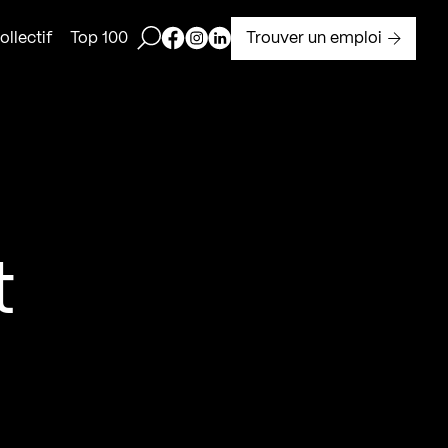
Ouvrir la barre de recherche
Page Facebook de Kollectif
Page Instagram de Kollectif
Page Linkedin de Kollectif
Trouver un emploi
llectif
Top 100
t