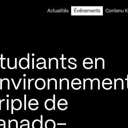
Actualités
Événements
Contenu Ko
étudiants en
’environnemen
riple de
canado-