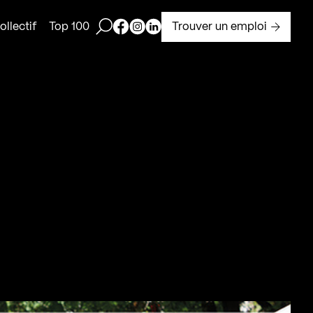
Ouvrir la barre de recherche
Page Facebook de Kollectif
Page Instagram de Kollectif
Page Linkedin de Kollectif
Trouver un emploi
llectif
Top 100