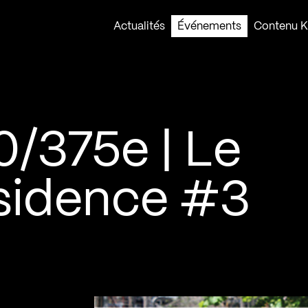
Actualités
Événements
Contenu Ko
0/375e | Le
sidence #3