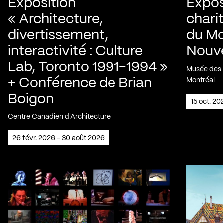
Exposition
Expos
« Architecture,
chari
divertissement,
du Mo
interactivité : Culture
Nouve
Lab, Toronto 1991-1994 »
Musée des H
+ Conférence de Brian
Montréal
Boigon
15 oct. 2
Centre Canadien d'Architecture
26 févr. 2026 - 30 août 2026