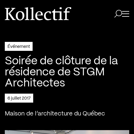
Aller à la page d'accueil
Logo Kollectif
Ouvri
Ouvrir 
Événement
Soirée de clôture de la
résidence de STGM
Architectes
6 juillet 2017
Maison de l’architecture du Québec