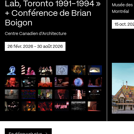
Lab, Toronto 1991-1994 »
Musée des H
+ Conférence de Brian
Montréal
Boigon
15 oct. 2
Centre Canadien d'Architecture
26 févr. 2026 - 30 août 2026