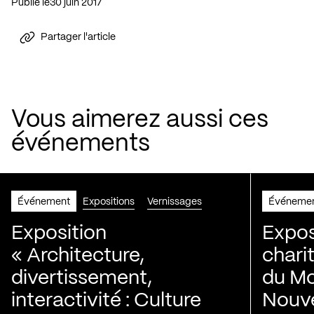
Publié le
30 juin 2017
Partager l'article
Vous aimerez aussi ces
événements
Événement
Expositions
Vernissages
Événeme
Exposition
Expos
« Architecture,
chari
divertissement,
du Mo
interactivité : Culture
Nouve