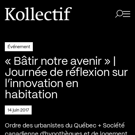
Aller à la page d'accueil
Logo Kollectif
Ouvri
Ouvrir 
Événement
« Bâtir notre avenir » |
Journée de réflexion sur
l’innovation en
habitation
14 juin 2017
Ordre des urbanistes du Québec + Société
canadienne d'hypothèques et de logement