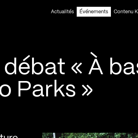
Actualités
Événements
Contenu Ko
u débat « À ba
No Parks »