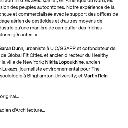
ssi administrés avec soin et, en Amérique du Nord, leur
ession des peuples autochtones. Notre expérience de la
onçue et commercialisée avec le support des offices de
ndage aérien de pesticides et d’autres moyens de
ndustrie qu’une manière de camoufler des friches
uctures gênantes. »
Sarah Dunn
, urbaniste à UIC/GSAPP et cofondateur de
 de Global Fit Cities, et ancien directeur du Healthy
la ville de New York;
Nikita Lopoukhine
, ancien
n Lukacs
, journaliste environnemental pour The
 sociologie à Binghamton University; et
Martin Rein-
original…
nadien d’Architecture…