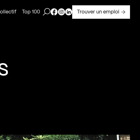
Ouvrir la barre de recherche
Page Facebook de Kollectif
Page Instagram de Kollectif
Page Linkedin de Kollectif
Trouver un emploi
llectif
Top 100
s