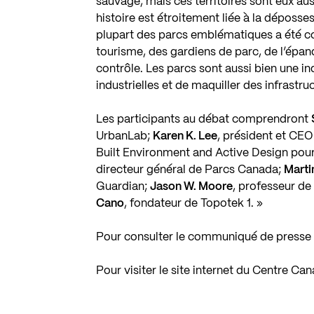
sauvage, mais ces territoires sont eux au
histoire est étroitement liée à la déposs
plupart des parcs emblématiques a été c
tourisme, des gardiens de parc, de l’épa
contrôle. Les parcs sont aussi bien une i
industrielles et de maquiller des infrastr
Les participants au débat comprendront
UrbanLab;
Karen K. Lee
, président et CEO
Built Environment and Active Design pour 
directeur général de Parcs Canada;
Marti
Guardian;
Jason W. Moore
, professeur de
Cano
, fondateur de Topotek 1. »
Pour consulter le communiqué de presse 
Pour visiter le site internet du Centre Ca