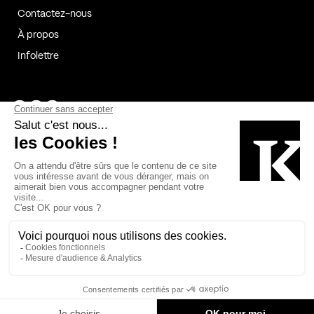
Contactez-nous
À propos
Infolettre
Page Facebook de Kollectif
Page Instagram de Kollectif
Page Linkedin de Kollectif
Partenaires
Commanditaires
Fabelta_syst_BLAN
Bâtiment-Durable-Québec-1
Esquisses-1
IRAC-1
Contech-2
OC-2
MP-1
v2com-1
©2026 Kollectif. Tous droits réservés.
Crédits
Légal
Cookies