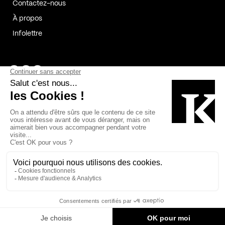
Contactez-nous
À propos
Infolettre
Page Facebook de Kollectif
Page Instagram de Kollectif
Page Linkedin de Kollectif
Partenaires
Commanditaires
Fabelta_syst_BLAN
Bâtiment-Durable-Québec-1
Esquisses-1
IRAC-1
Contech-2
OC-2
MP-1
v2com-1
©2026 Kollectif. Tous droits réservés.
Crédits
Légal
Cookies