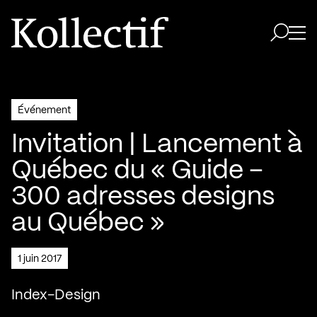
Aller à la page d'accueil
Logo Kollectif
Ouvri
Ouvrir 
Événement
Invitation | Lancement à
Québec du « Guide –
300 adresses designs
au Québec »
1 juin 2017
Index-Design