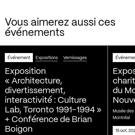
Vous aimerez aussi ces
événements
Événement
Expositions
Vernissages
Événeme
Exposition
Expos
« Architecture,
chari
divertissement,
du Mo
interactivité : Culture
Nouve
Lab, Toronto 1991-1994 »
Musée des H
+ Conférence de Brian
Montréal
Boigon
15 oct. 2