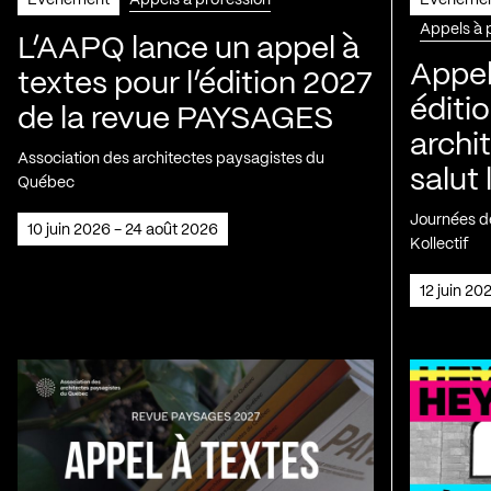
Appels à 
L’AAPQ lance un appel à
Appel
textes pour l’édition 2027
éditio
de la revue PAYSAGES
archi
Association des architectes paysagistes du
salut 
Québec
Journées de
10 juin 2026 - 24 août 2026
Kollectif
12 juin 2