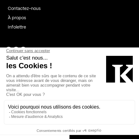
Contactez-nous
À propos
Infolettre
Page Facebook de Kollectif
Page Instagram de Kollectif
Page Linkedin de Kollectif
Partenaires
Commanditaires
Fabelta_syst_BLAN
Bâtiment-Durable-Québec-1
Esquisses-1
IRAC-1
Contech-2
OC-2
MP-1
v2com-1
©2026 Kollectif. Tous droits réservés.
Crédits
Légal
Cookies