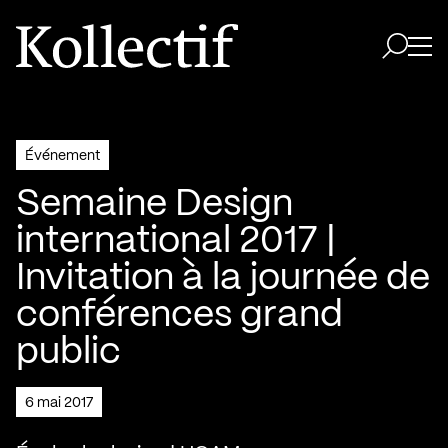
Aller à la page d'accueil
Logo Kollectif
Ouvri
Ouvrir 
Événement
Semaine Design
international 2017 |
Invitation à la journée de
conférences grand
public
6 mai 2017