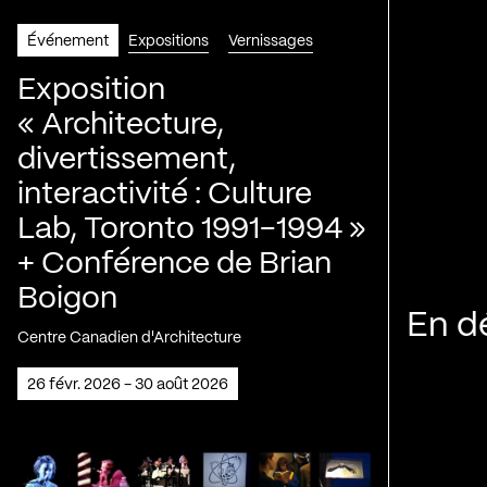
Événement
Expositions
Vernissages
Exposition
« Architecture,
divertissement,
interactivité : Culture
Lab, Toronto 1991-1994 »
+ Conférence de Brian
Boigon
En d
Centre Canadien d'Architecture
26 févr. 2026 - 30 août 2026