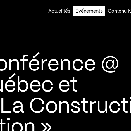
Actualités
Événements
Contenu Ko
onférence @
uébec et
 La Construct
tion »