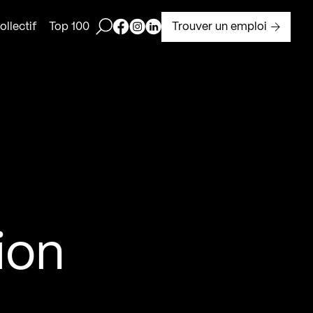
Ouvrir la barre de recherche
Page Facebook de Kollectif
Page Instagram de Kollectif
Page Linkedin de Kollectif
Trouver un emploi
llectif
Top 100
ion