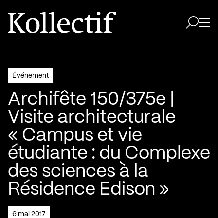
Aller à la page d'accueil
Logo Kollectif
Ouvri
Ouvrir 
Événement
Archifête 150/375e |
Visite architecturale
« Campus et vie
étudiante : du Complexe
des sciences à la
Résidence Edison »
6 mai 2017