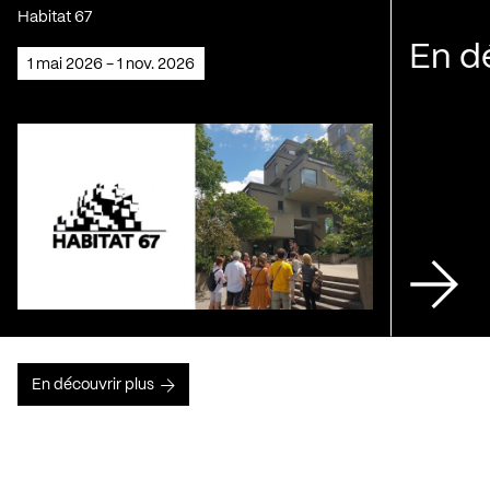
Habitat 67
En d
1 mai 2026 - 1 nov. 2026
En découvrir plus