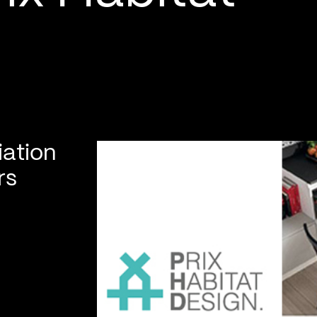
ation
rs