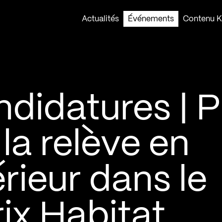
Actualités
Événements
Contenu Ko
didatures | P
la relève en
érieur dans le
ix Habitat