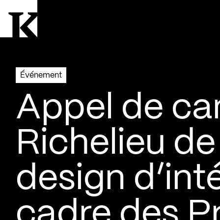
Aller à la page d'accueil
Logo Kollectif
Événement
Appel de can
Richelieu de 
design d’int
cadre des Pr