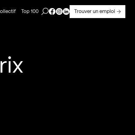
Ouvrir la barre de recherche
Page Facebook de Kollectif
Page Instagram de Kollectif
Page Linkedin de Kollectif
Trouver un emploi
llectif
Top 100
rix