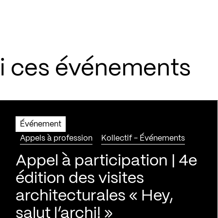
si ces événements
Événement
Appels à profession
Kollectif - Événements
Appel à participation | 4e
édition des visites
architecturales « Hey,
salut l’archi! »