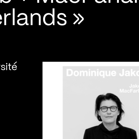
terlands »
sité