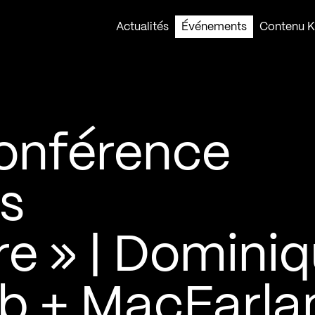
Actualités
Événements
Contenu Ko
onférence
és
re » | Domini
b + MacFarla