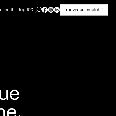
Ouvrir la barre de recherche
Page Facebook de Kollectif
Page Instagram de Kollectif
Page Linkedin de Kollectif
Trouver un emploi
llectif
Top 100
que
ne,