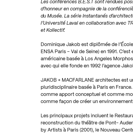
Les conférences B.E.S.T sont rendues po
d’honneur en compagnie de la conférencière
du Musée. La série Instantanés d’architect
l’Université Laval en collaboration avec T
et Kollectif.
Dominique Jakob est diplômée de l’École 
ENSA Paris – Val de Seine) en 1991. C’est e
américaine basée à Los Angeles Morphosi
avec qui elle fonde en 1992 l’agence Ja
JAKOB + MACFARLANE architectes est une 
pluridisciplinaire basée à Paris en France.
comme apport conceptuel et comme moyen
comme façon de créer un environnement pl
Les principaux projets incluent le Resta
reconstruction du théâtre de Pont- Audeme
by Artists à Paris (2001), le Nouveau Ce