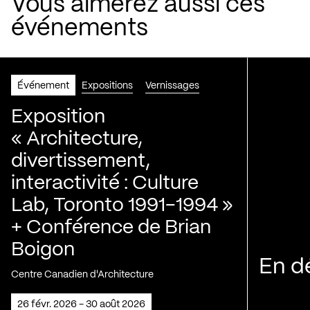
Vous aimerez aussi ces
événements
Événement
Expositions
Vernissages
Exposition
« Architecture,
divertissement,
interactivité : Culture
Lab, Toronto 1991-1994 »
+ Conférence de Brian
Boigon
En d
Centre Canadien d'Architecture
26 févr. 2026 - 30 août 2026