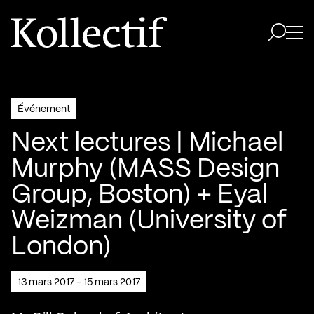
Aller à la page d'accueil
Logo Kollectif
Ouvri
Ouvrir 
Événement
Next lectures | Michael
Murphy (MASS Design
Group, Boston) + Eyal
Weizman (University of
London)
13 mars 2017 - 15 mars 2017