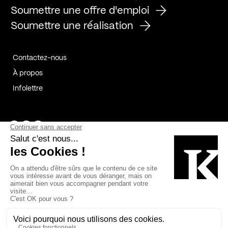
Soumettre une offre d'emploi
Soumettre une réalisation
Contactez-nous
À propos
Infolettre
Page Facebook de Kollectif
Page Instagram de Kollectif
Page Linkedin de Kollectif
Partenaires
Commanditaires
Fabelta_syst_BLAN
Bâtiment-Durable-Québec-1
Esquisses-1
IRAC-1
Contech-2
OC-2
MP-1
v2com-1