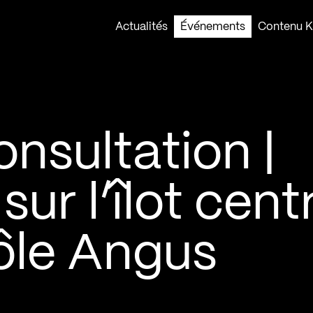
Actualités
Événements
Contenu Ko
nsultation |
sur l’îlot cent
ôle Angus