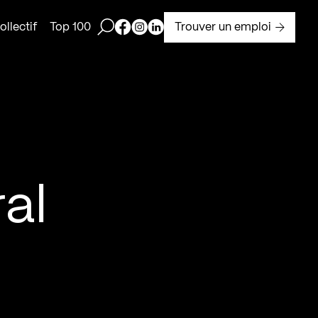
Ouvrir la barre de recherche
Page Facebook de Kollectif
Page Instagram de Kollectif
Page Linkedin de Kollectif
Trouver un emploi
llectif
Top 100
ral